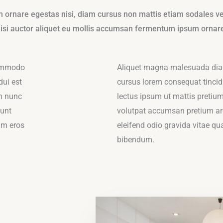
em ornare egestas nisi, diam cursus non mattis etiam sodales v
si auctor aliquet eu mollis accumsan fermentum ipsum ornare vi
commodo
Aliquet magna malesuada diam 
dui est
cursus lorem consequat tincidu
m nunc
lectus ipsum ut mattis pretium
dunt
volutpat accumsan pretium arc
ium eros
eleifend odio gravida vitae q
bibendum.