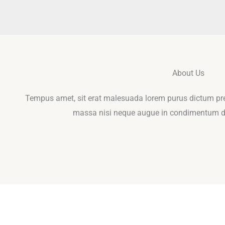
Skip
to
content
About Us
Tempus amet, sit erat malesuada lorem purus dictum pret
massa nisi neque augue in condimentum 