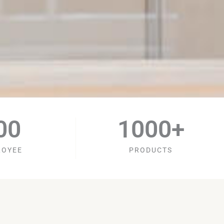
00
1000
+
LOYEE
PRODUCTS