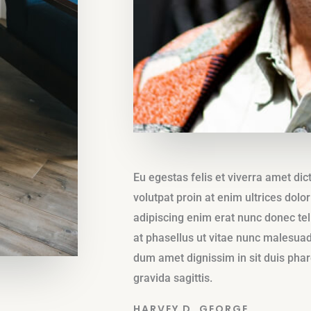
Eu egestas felis et viverra amet di
volutpat proin at enim ultrices dolo
adipiscing enim erat nunc donec te
at phasellus ut vitae nunc malesuad
dum amet dignissim in sit duis phar
gravida sagittis.
HARVEY D. GEORGE