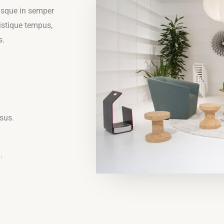
risque in semper
ristique tempus,
s.
sus.
.